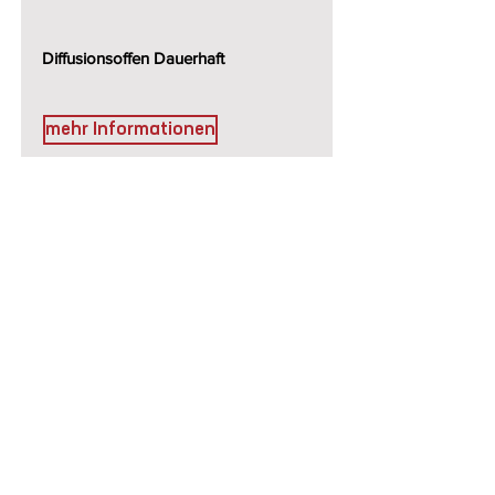
Diffusionsoffen Dauerhaft
mehr Informationen
OMEGA WD SK
DUO WINDDICHTUNG